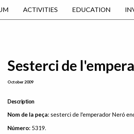
UM
ACTIVITIES
EDUCATION
IN
Sesterci de l'emper
Data Publicació
October 2009
Description
N
om de la peça:
sesterci de l'emperador Neró en
Número:
5319.