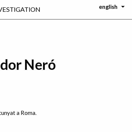
english
VESTIGATION
ador Neró
cunyat a Roma.