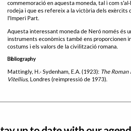
commemoració en aquesta moneda, tal i com s'al·lud
rodeja i que es refereix a la victòria dels exèrcit
l'Imperi Part.
Aquesta interessant moneda de Neró només és un
instruments econòmics també ens proporcionen inf
costums i els valors de la civilització romana.
Bibliography
Mattingly, H.- Sydenham, E.A. (1923):
The Roman I
Bibliografia
Vitellius
, Londres (reimpressió de 1973).
tay up to date with our agen