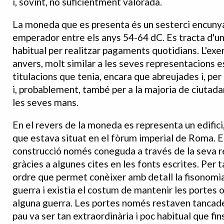
i, sovint, no suficientment valorada.
La moneda que es presenta és un sesterci encunya
emperador entre els anys 54-64 dC. Es tracta d'u
habitual per realitzar pagaments quotidians. L'exe
anvers, molt similar a les seves representacions e
titulacions que tenia, encara que abreujades i, per t
i, probablement, també per a la majoria de ciuta
les seves mans.
En el revers de la moneda es representa un edific
que estava situat en el fòrum imperial de Roma. E
construcció només coneguda a través de la seva 
gràcies a algunes cites en les fonts escrites. Per 
ordre que permet conèixer amb detall la fisonomia
guerra i existia el costum de mantenir les portes
alguna guerra. Les portes només restaven tancades
pau va ser tan extraordinària i poc habitual que fin