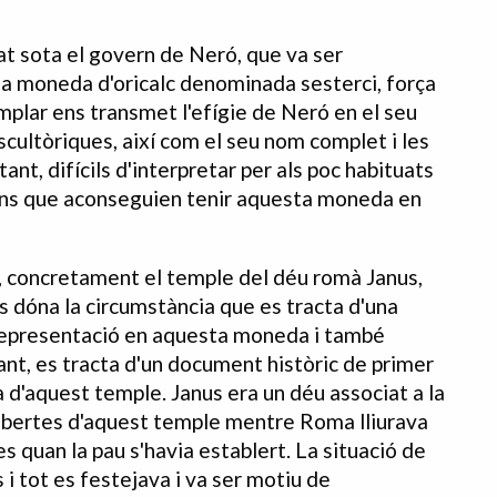
t sota el govern de Neró, que va ser
na moneda d'oricalc denominada sesterci, força
mplar ens transmet l'efígie de Neró en el seu
scultòriques, així com el seu nom complet i les
ant, difícils d'interpretar per als poc habituats
dans que aconseguien tenir aquesta moneda en
i, concretament el temple del déu romà Janus,
s dóna la circumstància que es tracta d'una
representació en aquesta moneda i també
tant, es tracta d'un document històric de primer
 d'aquest temple. Janus era un déu associat a la
 obertes d'aquest temple mentre Roma lliurava
 quan la pau s'havia establert. La situació de
s i tot es festejava i va ser motiu de