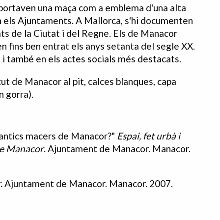
e portaven una maça com a emblema d'una alta
en els Ajuntaments. A Mallorca, s'hi documenten
ts de la Ciutat i del Regne. Els de Manacor
n fins ben entrat els anys setanta del segle XX.
s i també en els actes socials més destacats.
cut de Manacor al pit, calces blanques, capa
n gorra).
s antics macers de Manacor?"
Espai, fet urbà i
 de Manacor
. Ajuntament de Manacor. Manacor.
r.
Ajuntament de Manacor. Manacor. 2007.