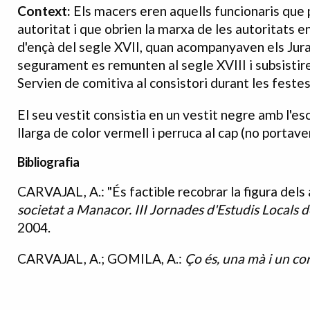
Context:
Els macers eren aquells funcionaris qu
autoritat i que obrien la marxa de les autoritats 
d'ençà del segle XVII, quan acompanyaven els Jura
segurament es remunten al segle XVIII i subsistire
Servien de comitiva al consistori durant les feste
El seu vestit consistia en un vestit negre amb l'es
llarga de color vermell i perruca al cap (no portave
Bibliografia
CARVAJAL, A.: "És factible recobrar la figura del
Bibliografia
societat a Manacor. III Jornades d'Estudis Locals
2004.
CARVAJAL, A.; GOMILA, A.:
Ço és, una mà i un co