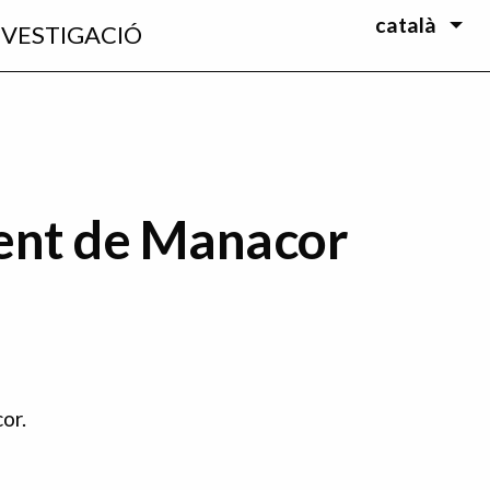
català
NVESTIGACIÓ
ent de Manacor
or.