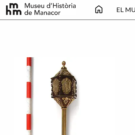
Main
Vés al contingut
EL M
navigation
Imatge principal