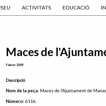
USEU
ACTIVITATS
EDUCACIÓ
I
Maces de l'Ajuntam
Data Publicació
Febrer 2009
Descripció
N
om de la peça:
Maces de l'Ajuntament de Manac
Número:
6116.