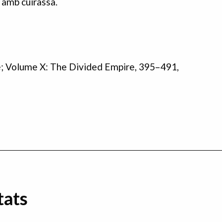
 amb cuirassa.
e; Volume X: The Divided Empire, 395–491,
tats