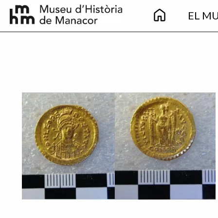
Main
Vés al contingut
EL M
navigation
Imatge principal