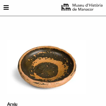
Vés al contingut
Imatge principal
Arxiu