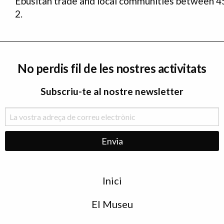
Ebusitan trade and local communities between 4
2.
No perdis fil de les nostres activitats
Subscriu-te al nostre newsletter
Menu
Inici
de
peu
El Museu