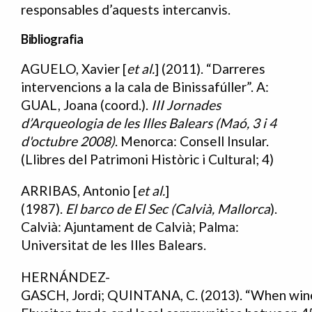
responsables d’aquests intercanvis.
Bibliografia
AGUELO, Xavier [
et al.
] (2011). “Darreres
Bibliografia
intervencions a la cala de Binissafúller”. A:
GUAL, Joana (coord.).
III
Jornades
d
’
Arqueologia de
les
Illes
Balears (Maó, 3 i 4
d'octubre 2008)
. Menorca: Consell Insular.
(Llibres del Patrimoni Històric i Cultural; 4)
ARRIBAS, Antonio [
et al.
]
(1987).
El
barco
de
El
Sec
(Calvià,
Mallorca
).
Calvià: Ajuntament de Calvià; Palma:
Universitat de les Illes Balears.
HERNÁNDEZ-
GASCH, Jordi; QUINTANA, C. (2013). “When wine 