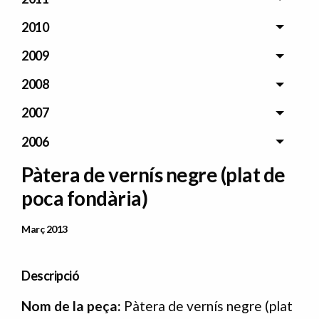
2010
2009
2008
2007
2006
Pàtera de vernís negre (plat de
poca fondària)
Data Publicació
Març 2013
Descripció
Nom
de
la
peça:
Pàtera de vernís negre (plat