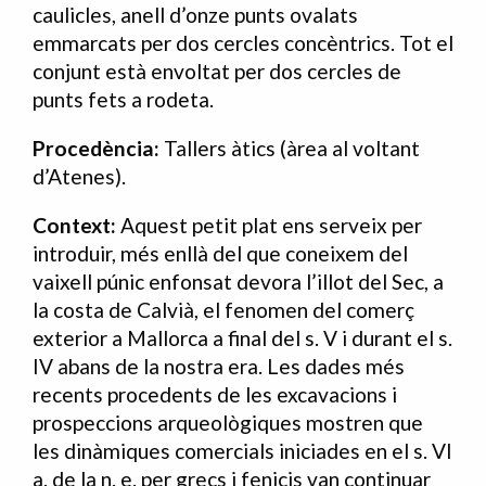
caulicles, anell d’onze punts ovalats
emmarcats per dos cercles concèntrics. Tot el
conjunt està envoltat per dos cercles de
punts fets a rodeta.
Procedència:
Tallers àtics (àrea al voltant
d’Atenes).
Context:
Aquest petit plat ens serveix per
introduir, més enllà del que coneixem del
vaixell púnic enfonsat devora l’illot del Sec, a
la costa de Calvià, el fenomen del comerç
exterior a Mallorca a final del s. V i durant el s.
IV abans de la nostra era. Les dades més
recents procedents de les excavacions i
prospeccions arqueològiques mostren que
les dinàmiques comercials iniciades en el s. VI
a. de la n. e. per grecs i fenicis van continuar