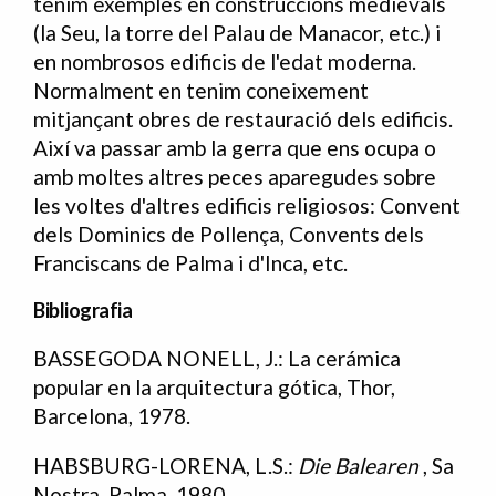
tenim exemples en construccions medievals
(la Seu, la torre del Palau de Manacor, etc.) i
en nombrosos edificis de l'edat moderna.
Normalment en tenim coneixement
mitjançant obres de restauració dels edificis.
Així va passar amb la gerra que ens ocupa o
amb moltes altres peces aparegudes sobre
les voltes d'altres edificis religiosos: Convent
dels Dominics de Pollença, Convents dels
Franciscans de Palma i d'Inca, etc.
Bibliografia
BASSEGODA NONELL, J.: La cerámica
Bibliografia
popular en la arquitectura gótica, Thor,
Barcelona, 1978.
HABSBURG-LORENA, L.S.:
Die Balearen
, Sa
Nostra, Palma, 1980.