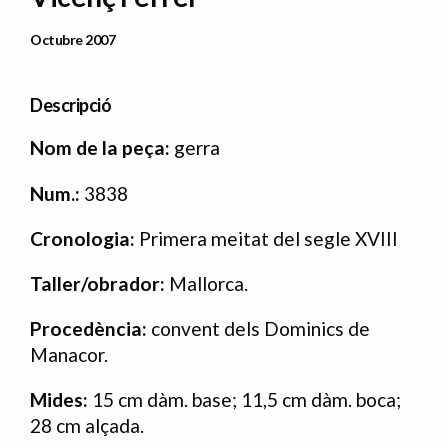
Data Publicació
Octubre 2007
Descripció
N
om de la peça:
gerra
Num.:
3838
Cronologia:
Primera meitat del segle XVIII
Taller/obrador:
Mallorca.
Procedència:
convent dels Dominics de
Manacor.
Mides:
15 cm dàm. base; 11,5 cm dàm. boca;
28 cm alçada.