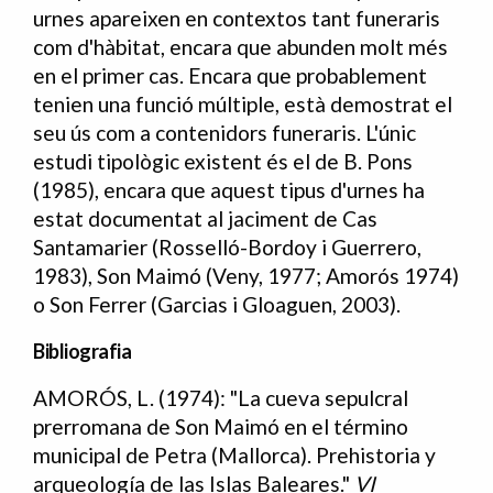
urnes apareixen en contextos tant funeraris
com d'hàbitat, encara que abunden molt més
en el primer cas. Encara que probablement
tenien una funció múltiple, està demostrat el
seu ús com a contenidors funeraris. L'únic
estudi tipològic existent és el de B. Pons
(1985), encara que aquest tipus d'urnes ha
estat documentat al jaciment de Cas
Santamarier (Rosselló-Bordoy i Guerrero,
1983), Son Maimó (Veny, 1977; Amorós 1974)
o Son Ferrer (Garcias i Gloaguen, 2003).
Bibliografia
AMORÓS, L. (1974): "La cueva sepulcral
Bibliografia
prerromana de Son Maimó en el término
municipal de Petra (Mallorca). Prehistoria y
arqueología de las Islas Baleares."
VI