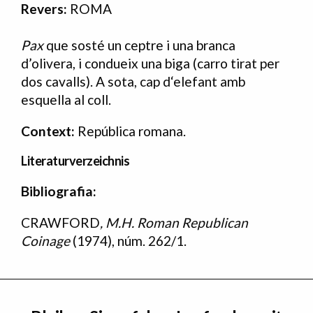
Revers:
ROMA
Pax
que sosté un ceptre i una branca
d’olivera, i condueix una biga (carro tirat per
dos cavalls). A sota, cap d‘elefant amb
esquella al coll.
Context:
República romana.
Literaturverzeichnis
Bibliografia:
Bibliografia
CRAWFORD
,
M.H.
Roman Republican
Coinage
(1974), núm. 262/1.