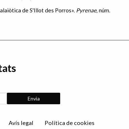
laiòtica de S'Illot des Porros».
Pyrenae
, núm.
tats
Avís legal
Política de cookies