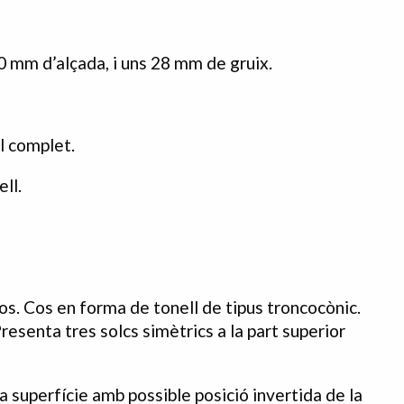
0 mm d’alçada, i uns 28 mm de gruix.
il complet.
ll.
os. Cos en forma de tonell de tipus troncocònic.
Presenta tres solcs simètrics a la part superior
a superfície amb possible posició invertida de la