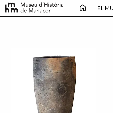
Main
Vés al contingut
EL M
navigation
Imatge principal