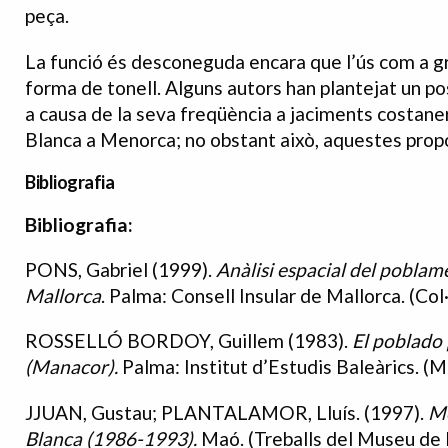
peça.
La funció és desconeguda encara que l’ús com a gr
forma de tonell. Alguns autors han plantejat un p
a causa de la seva freqüència a jaciments costaners
Blanca a Menorca; no obstant això, aquestes prop
Bibliografia
Bibliografia:
Bibliografia
PONS, Gabriel (1999).
Anàlisi espacial del poblament
Mallorca
. Palma: Consell Insular de Mallorca. (Col·
ROSSELLÓ BORDOY, Guillem (1983).
El poblado 
(Manacor).
Palma: Institut d’Estudis Baleàrics. (M
JJUAN, Gustau; PLANTALAMOR, Lluís. (1997).
Me
Blanca (1986-1993).
Maó. (Treballs del Museu de