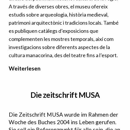
A través de diverses obres, el museu ofereix
estudis sobre arqueologia, història medieval,
patrimoni arquitectònic i tradicions locals. També
es publiquen catàlegs d’exposicions que
complementen les mostres temporals, així com
investigacions sobre diferents aspectes de la
cultura manacorina, des del teatre fins a l’esport.
Weiterlesen
Die zeitschrift MUSA
Die Zeitschrift MUSA wurde im Rahmen der
Woche des Buches 2004 ins Leben gerufen.
Sie soll ein Referenzpunkt für alle sein, die an