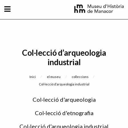
Vés al contingut
Col·lecció d’arqueologia
industrial
Fil d'Ariadna
Inici
el museu
colleccions
Current:
Col·lecció d’arqueologia industrial
Sidebar
Col·lecció d'arqueologia
menu
Col·lecció d'etnografia
Col·lecció d’arqueologia industrial