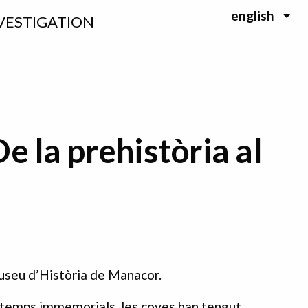
english
VESTIGATION
e la prehistòria al
Museu d’Història de Manacor.
 temps immemorials, les coves han tengut