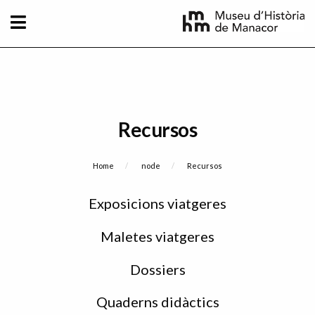
Skip to main content
Recursos
Breadcrumb
Home
node
Current:
Recursos
Sidebar
Exposicions viatgeres
menu
Maletes viatgeres
Dossiers
Quaderns didàctics