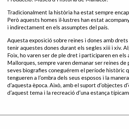
Tradicionalment la història ha estat sempre encapç
Però aquests homes il·lustres han estat acompan
i indirectament en els assumptes del país.
Aquesta exposició sobre reines i dones amb drets 
tenir aquestes dones durant els segles xiii i xiv.
Foix, ho varen ser de ple dret i participaren en el
Mallorques, sempre varen demanar ser reines de pl
seves biografies coneguérem el període històric que
tengueren a l’ombra dels seus esposos i la maner
d’aquesta època. Això, amb el suport d’objectes d’
d’aquest tema i la recreació d’una estança típica