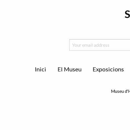
S
Menu
Inici
El Museu
Exposicions
de
peu
Museu d'H