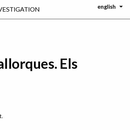
english
VESTIGATION
llorques. Els
t.