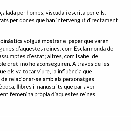
alada per homes, viscuda i escrita per ells.
yats per dones que han intervengut directament
dinàstics volgué mostrar el paper que varen
 Algunes d’aquestes reines, com Esclarmonda de
s assumptes d’estat; altres, com Isabel de
e dret i no ho aconseguiren. A través de les
 els va tocar viure, la influència que
a de relacionar-se amb els personatges
època, llibres i manuscrits que parlaven
ment femenina pròpia d’aquestes reines.