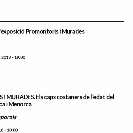
 l'exposició Promontoris i Murades
 2018 - 19:00
MURADES. Els caps costaners de l’edat del
ca i Menorca
porals
8 - 10:00