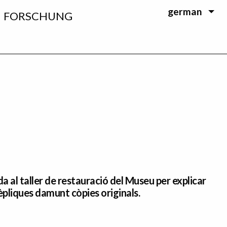
german
FORSCHUNG
 al taller de restauració del Museu per explicar
èpliques damunt còpies originals.