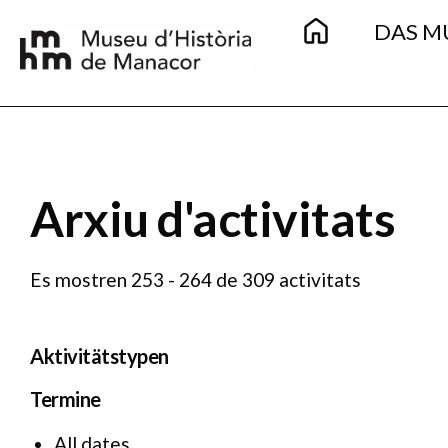
Main
Direkt zum Inhalt
DAS M
navigation
Secondary
menu
Arxiu d'activitats
Es mostren 253 - 264 de 309 activitats
Aktivitätstypen
Termine
All dates