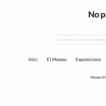
No p
Menu
Inici
El Museu
Exposicions
de
peu
Museu d'H