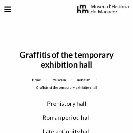
Skip to main content
Graffitis of the temporary
exhibition hall
Breadcrumb
Home
museum
museum
Current:
Graffitis of the temporary exhibition hall
Sidebar
Prehistory hall
menu
Roman period hall
Late antiquity hall