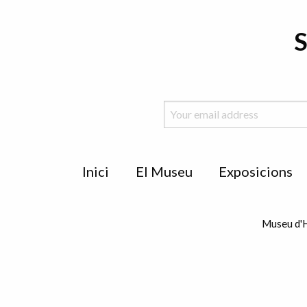
S
Menu
Inici
El Museu
Exposicions
de
peu
Museu d'H