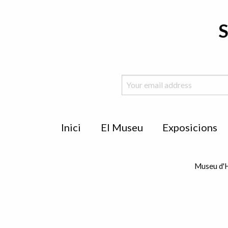
S
Menu
Inici
El Museu
Exposicions
de
peu
Museu d'H