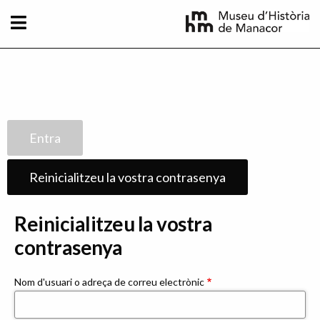
Vés al contingut
Primary
Entra
tabs
Reinicialitzeu la vostra contrasenya
Reinicialitzeu la vostra
contrasenya
Nom d'usuari o adreça de correu electrònic