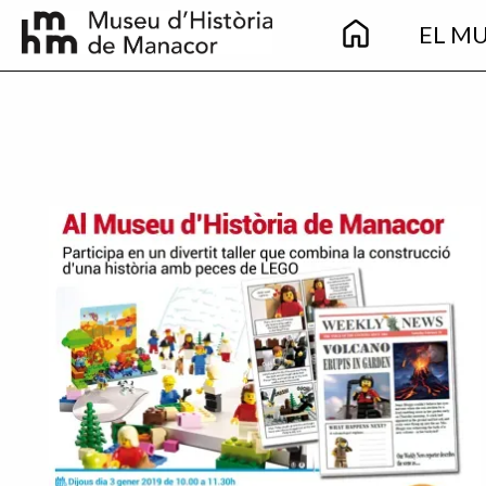
Main
Vés al contingut
EL M
navigation