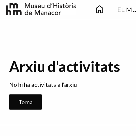
Main
Vés al contingut
EL M
navigation
Arxiu d'activitats
No hi ha activitats a l'arxiu
Torna