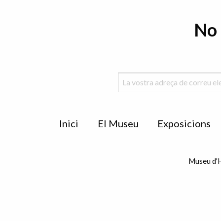
No 
Menu
Inici
El Museu
Exposicions
de
peu
Museu d'H