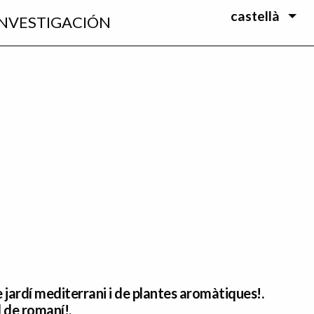
castellà
INVESTIGACIÓN
 jardí mediterrani i de plantes aromàtiques!.
 de romaní!.