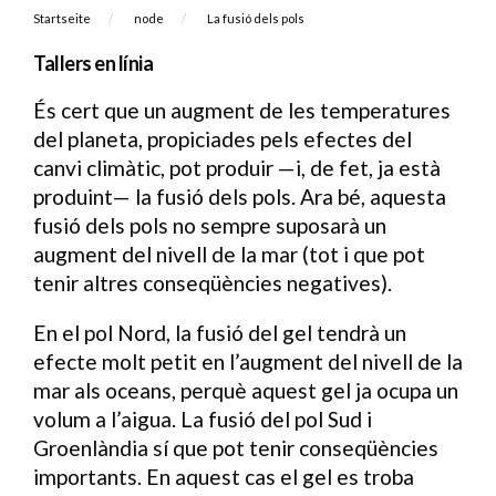
Breadcrumb
Startseite
node
Current:
La fusió dels pols
Tallers en línia
És cert que un augment de les temperatures
del planeta, propiciades pels efectes del
canvi climàtic, pot produir —i, de fet, ja està
produint— la fusió dels pols. Ara bé, aquesta
fusió dels pols no sempre suposarà un
augment del nivell de la mar (tot i que pot
tenir altres conseqüències negatives).
En el pol Nord, la fusió del gel tendrà un
efecte molt petit en l’augment del nivell de la
mar als oceans, perquè aquest gel ja ocupa un
volum a l’aigua. La fusió del pol Sud i
Groenlàndia sí que pot tenir conseqüències
importants. En aquest cas el gel es troba