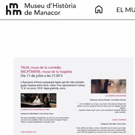
Main
Vés al contingut
EL M
navigation