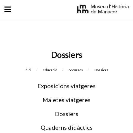
Vés al contingut
Dossiers
Fil d'Ariadna
Inici
educacio
recursos
Current:
Dossiers
Sidebar
Exposicions viatgeres
menu
Maletes viatgeres
Dossiers
Quaderns didàctics