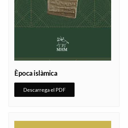
Època islàmica
Descarrega el PDF