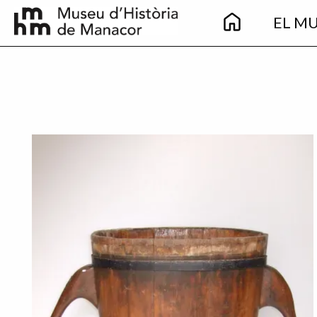
Main
Vés al contingut
EL M
navigation