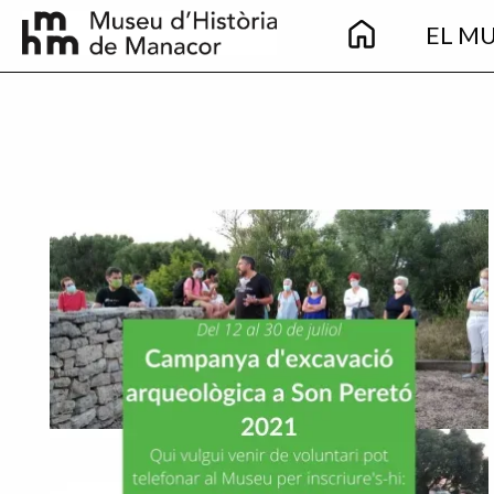
Main
Vés al contingut
EL M
navigation