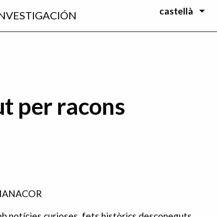
castellà
INVESTIGACIÓN
ut per racons
"
 MANACOR
b notícies curioses, fets històrics desconeguts