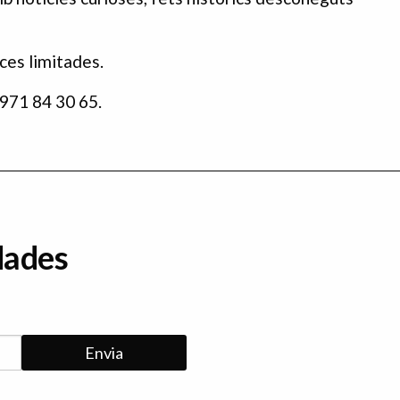
aces limitades.
 971 84 30 65.
dades