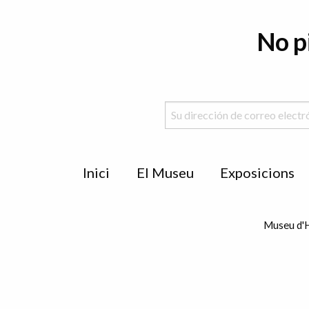
No p
Menu
Inici
El Museu
Exposicions
de
peu
Museu d'H