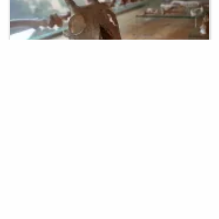
Prehistòria