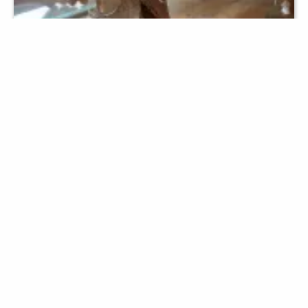
Prehistòria